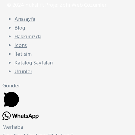
© 2024 Yukalift Proje: Zohi
Web Çözümleri
Anasayfa
Blog
Hakkımızda
Icons
İletişim
Katalog Sayfaları
Ürünler
Gönder
Merhaba