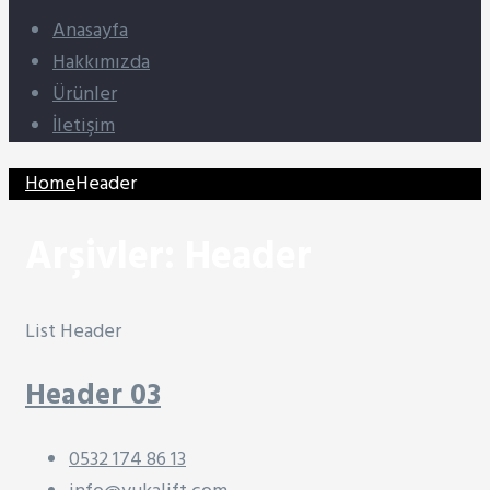
Anasayfa
Hakkımızda
Ürünler
İletişim
Home
Header
Arşivler:
Header
List Header
Header 03
0532 174 86 13