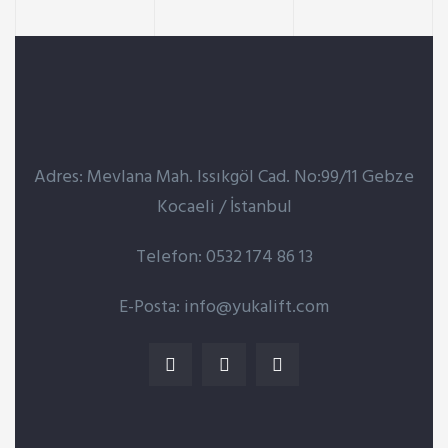
Adres: Mevlana Mah. Issıkgöl Cad. No:99/11 Gebze
Kocaeli / İstanbul
Telefon: 0532 174 86 13
E-Posta: info@yukalift.com